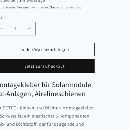
Lieferzeit 1-3 Werktage
l. Steuern.
Versand
wird beim Checkout berechnet
zahl
zahl
Verringere
Erhöhe
die
die
Menge
Menge
für
für
In den Warenkorb legen
PETEC
PETEC
-
-
Jetzt zum Checkout
Kleben
Kleben
und
und
Dichten
Dichten
ontagekleber für Solarmodule,
Montagekleber
Montagekleber
at-Anlagen, Airelineschienen
Schwarz
Schwarz
r PETEC - Kleben und Dichten Montagekleber
 Schwarz ist ein elastischer 1-Komponenten
eb- und Dichtstoff, der für saugende und