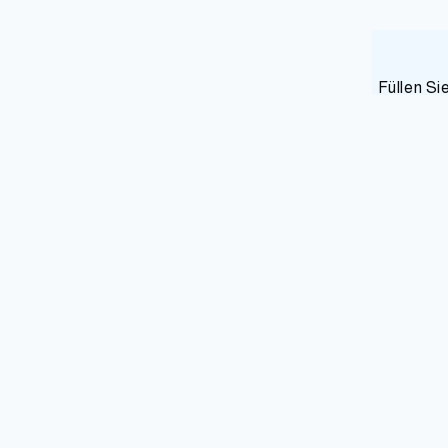
Füllen Si
Was soll 
Solaran