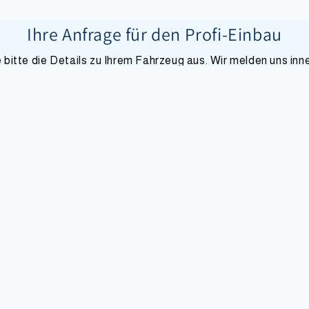
Ihre Anfrage für den Profi-Einbau
e bitte die Details zu Ihrem Fahrzeug aus. Wir melden uns inn
24 - 48 Stunden mit einem unverbindlichen Angebot bei Ihne
Für Rückfragen zur Technik
gemacht werden?
lage montieren
LiFePO4 (Lithium) Batterie nachrüsten