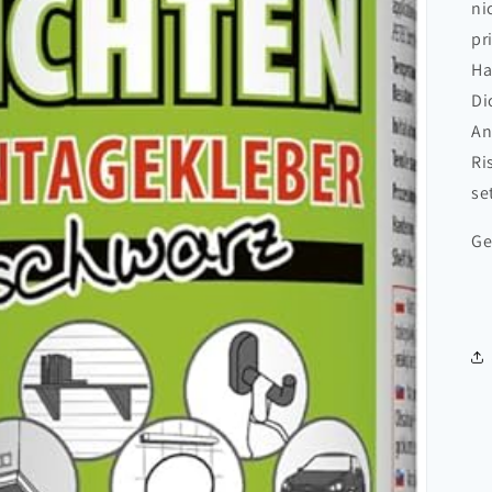
ni
pr
Ha
Di
An
Ri
se
Ge