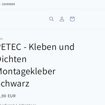
 - 35099899
Einloggen
Warenkorb
TEC
ETEC - Kleben und
Dichten
Montagekleber
Schwarz
ormaler
9,90 EUR
eis